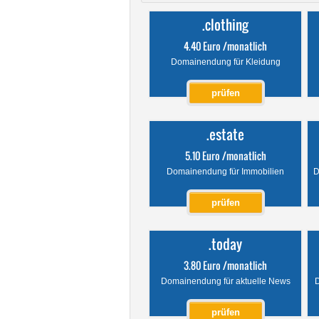
.clothing
4.40 Euro /monatlich
Domainendung für Kleidung
prüfen
.estate
5.10 Euro /monatlich
Domainendung für Immobilien
D
prüfen
.today
3.80 Euro /monatlich
Domainendung für aktuelle News
D
prüfen