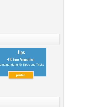
.tips
4.10 Euro /monatlich
omainendung für Tipps und Tricks
prüfen