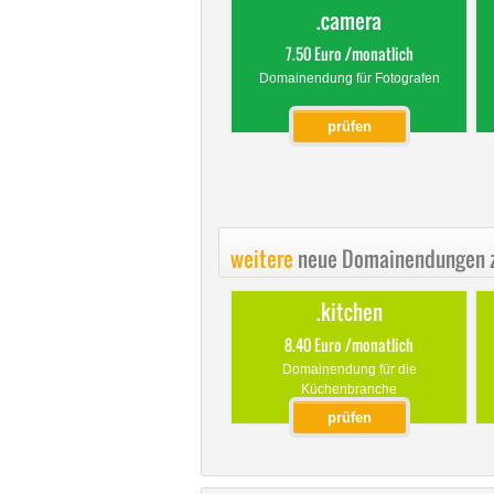
.camera
7.50 Euro /monatlich
Domainendung für Fotografen
prüfen
weitere
neue Domainendungen z
.kitchen
8.40 Euro /monatlich
Domainendung für die
Küchenbranche
prüfen