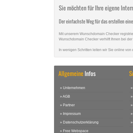
Sie möchten für Ihre eigene Int
Der einfachste Weg für das erstellen ein
Mit unserem Wunschdomain Checker registrier
Wunschdomain Checker verhilft Ihnen bei der
In wenigen Schritten leiten wir Sie online v
Allgemeine
Infos
S
» Unternehmen
»
» AGB
»
» Partner
»
» Impressum
»
» Datenschutzerklärung
»
» Free Webspace