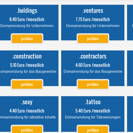
.holdings
.ventures
8.40 Euro /monatlich
7.75 Euro /monatlich
Domainendung für Unternehmen
Domainendung für Unternehmen
prüfen
prüfen
.construction
.contractors
5.10 Euro /monatlich
4.60 Euro /monatlich
omainendung für das Baugewerbe
Domainendung für das Baugewerbe
prüfen
prüfen
.sexy
.tattoo
4.40 Euro /monatlich
5.40 Euro /monatlich
omainendung für attraktive Inhalte
Domainendung für Tätowierungen
prüfen
prüfen