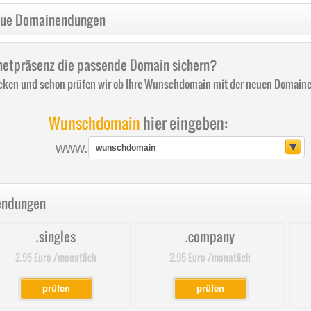
Neue Domainendungen
ernetpräsenz die passende Domain sichern?
ken und schon prüfen wir ob Ihre Wunschdomain mit der neuen Domainen
Wunschdomain
hier eingeben:
www.
endungen
.singles
.company
2.95 Euro /monatlich
2.95 Euro /monatlich
prüfen
prüfen