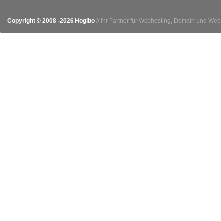
Copyright © 2008 -2026 Hogibo
// Ihr Partner für Webhosting, Domain und We