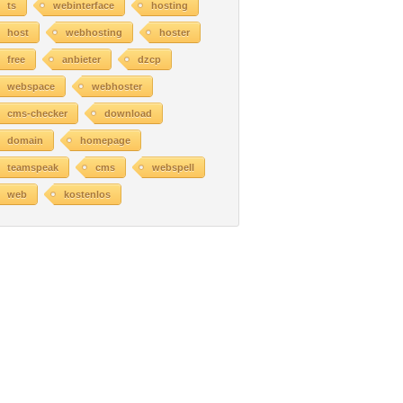
ts
webinterface
hosting
host
webhosting
hoster
free
anbieter
dzcp
webspace
webhoster
cms-checker
download
domain
homepage
teamspeak
cms
webspell
web
kostenlos