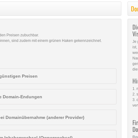
Do
Di
Vi
nden Preisen zubuchbar.
können, sind zudem mit einem grünen Haken gekennzeichnet.
Je 
ist
we
Na
gen
die
günstigen Preisen
Hi
1.
2. 
ale Domain-Endungen
3. 
ve
bei Domainübernahme (anderer Provider)
Fi
D
Reg
eim Inhaberwechsel (Ownerwechsel)