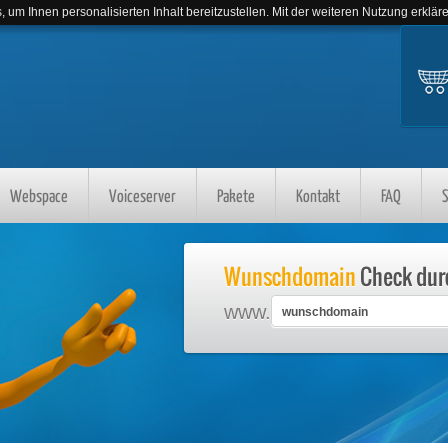
 um Ihnen personalisierten Inhalt bereitzustellen. Mit der weiteren Nutzung erklär
Webspace
Voiceserver
Pakete
Kontakt
FAQ
S
Wunschdomain
Check dur
www.