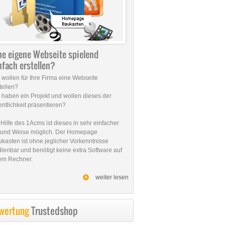
ne eigene Webseite spielend
nfach erstellen?
 wollen für Ihre Firma eine Webseite
tellen?
 haben ein Projekt und wollen dieses der
entlichkeit präsentieren?
 Hilfe des 1Acms ist dieses in sehr einfacher
t und Weise möglich. Der Homepage
kasten ist ohne jeglicher Vorkenntnisse
ienbar und benötigt keine extra Software auf
em Rechner.
weiter lesen
wertung
Trustedshop