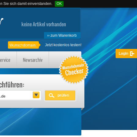
en Sie sich damit einverstanden.
OK
keine Artikel vorhanden
›› zum Warenkorb
Jetzt kostenlos testen!
Wunschdomain:
Login
ervice
Newsarchiv
chführen:
prüfen