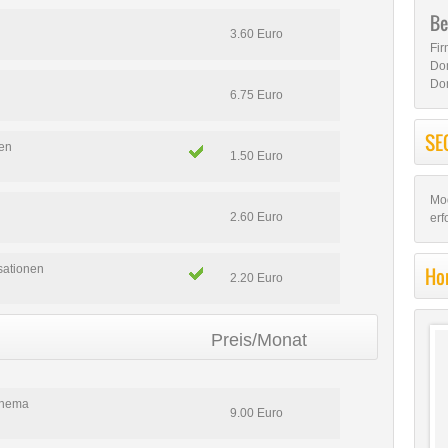
Be
3.60 Euro
Fi
Do
Do
6.75 Euro
SE
ien
1.50 Euro
Mo
2.60 Euro
erf
Ho
sationen
2.20 Euro
Preis/Monat
Thema
9.00 Euro