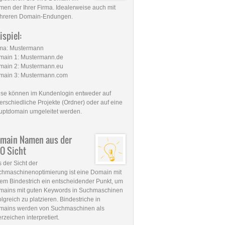
en der Ihrer Firma. Idealerweise auch mit
hreren Domain-Endungen.
ispiel:
rma: Mustermann
main 1: Mustermann.de
main 2: Mustermann.eu
main 3: Mustermann.com
se können im Kundenlogin entweder auf
erschiedliche Projekte (Ordner) oder auf eine
uptdomain umgeleitet werden.
main Namen aus der
O Sicht
 der Sicht der
hmaschinenoptimierung ist eine Domain mit
em Bindestrich ein entscheidender Punkt, um
mains mit guten Keywords in Suchmaschinen
olgreich zu platzieren. Bindestriche in
mains werden von Suchmaschinen als
rzeichen interpretiert.