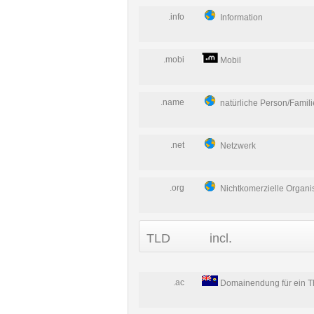
.info
Information
.mobi
Mobil
.name
natürliche Person/Famil
.net
Netzwerk
.org
Nichtkomerzielle Organi
TLD
incl.
.ac
Domainendung für ein 