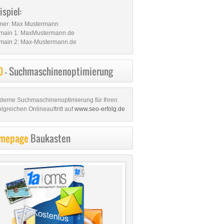
ispiel:
rmer: Max Mustermann
main 1: MaxMustermann.de
main 2: Max-Mustermann.de
O
- Suchmaschinenoptimierung
derne Suchmaschinenoptimierung für Ihren
olgreichen Onlineauftritt auf
www.seo-erfolg.de
mepage
Baukasten