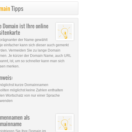
main
Tipps
e Domain ist Ihre online
sitenkarte
prägnanter der Name gewählt
, je einfacher kann sich dieser auch gemerkt
rden. Vermeiden Sie zu lange Domain
men. Je kürzer der Domain Name, auch URL
annt, ist, um so schneller kann man sich
sen merken.
nweis:
 möglichst kurze Domainnamen
sollten möglichst keine Zahlen enthalten
den Wortschatz von nur einer Sprache
rwenden
rmennamen als
omainname
istrieren Sie Ihre Domain im